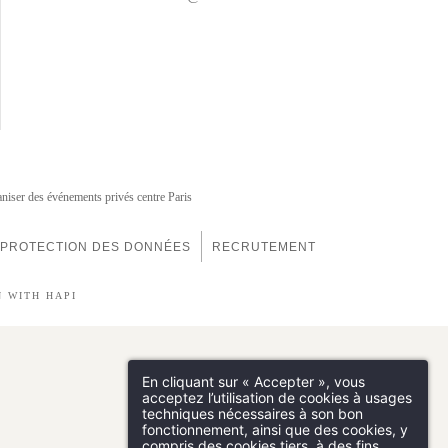
niser des événements privés centre Paris
PROTECTION DES DONNÉES
RECRUTEMENT
N
WITH
HAPI
En cliquant sur « Accepter », vous
acceptez l’utilisation de cookies à usages
techniques nécessaires à son bon
fonctionnement, ainsi que des cookies, y
compris des cookies tiers, à des fins